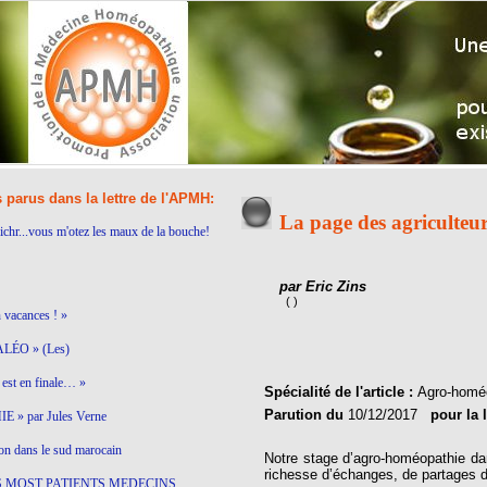
s parus dans la lettre de l'APMH:
La page des agriculteur
ichr...vous m'otez les maux de la bouche!
par Eric Zins
( )
n vacances ! »
LÉO » (Les)
est en finale… »
Spécialité de l'article :
Agro-homé
Parution du
10/12/2017
pour la 
 » par Jules Verne
on dans le sud marocain
Notre stage d’agro-homéopathie da
richesse d’échanges, de partages d
S MOST PATIENTS MEDECINS