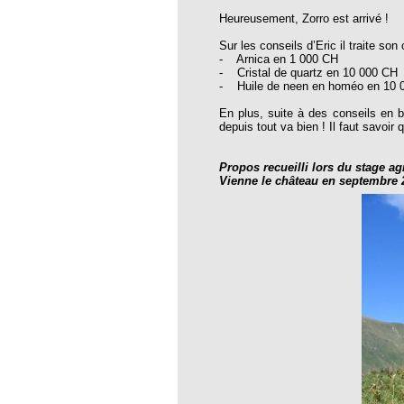
thie et caprices de la météorologie
Heureusement, Zorro est arrivé !
PHISME ET INTELLIGENCE
Sur les conseils d’Eric il traite so
che Calcarea
- Arnica en 1 000 CH
- Cristal de quartz en 10 000 CH
 Service de l’Homéopathie !
- Huile de neen en homéo en 10 
ngue histoire de collaboration et
En plus, suite à des conseils en b
depuis tout va bien ! Il faut savoir 
pathie en obstetrique
Propos recueilli lors du stage 
pathie dans la lutte contre la fièvre
Vienne le château en septembre 
ola
opathie à Skoura
-homéopathie
grâce à l'homéopathie
ARS-COV-2
oporose