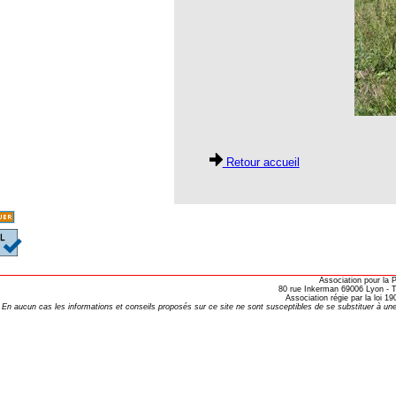
opathie
le de l’EFHPA le 26/10/2019 à
lidarité Homéopathie »
, Protection Auditive et Idées Reçues
Retour accueil
onaria
e Forme au Quotidien
s hormones ?
Association pour la
80 rue Inkerman 69006 Lyon - Te
Association régie par la loi 
AL.)
En aucun cas les informations et conseils proposés sur ce site ne sont susceptibles de se substituer à une
-parodontale à Skoura
t homéopathie