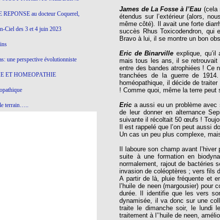
James de La Fosse à l’Eau
(cela 
 REPONSE au docteur Coquerel,
étendus sur l’extérieur (alors, n
même côté). Il avait une forte diar
-Ciel des 3 et 4 juin 2023
succès Rhus Toxicodendron, qui ef
Bravo à lui, il se montre un bon o
ins
Eric de Binarville
explique, qu’il
s: une perspective évolutionniste
mais tous les ans, il se retrouva
entre des bandes atrophiées ! Ce n’
E ET HOMEOPATHIE
tranchées de la guerre de 1914. 
homéopathique, il décide de traite
opathique
! Comme quoi, même la terre peut s
Eric
a aussi eu un problème avec s
e terrain…..
de leur donner en alternance Sep
suivante il récoltait 50 œufs ! Touj
olithique et herbes sauvages
Il est rappelé que l’on peut aussi 
Un cas un peu plus complexe, mais 
ition: remontons le temps !
Il laboure son champ avant l’hiver
ins
suite à une formation en biodyna
normalement, rajout de bactéries s
invasion de coléoptères ; vers fils 
A partir de là, pluie fréquente et 
gro-homéopathie
l’huile de neen (margousier) pour c
durée. Il identifie que les vers so
il) All-s
dynamisée, il va donc sur une colli
traite le dimanche soir, le lundi
EA
traitement à l’’huile de neen, amélio