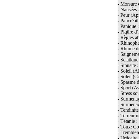
- Morsure 
Aspirine et Homéopathie
- Nausées 
Assemblée générale de l’EFHPA le 26/10/2019 à
- Peur (Ap
Barcelone
- Pancréati
- Panique 
Association « Solidarité Homéopathie »
- Piqûre d’
- Règles a
Audition, Musique, Protection Auditive et Idées Reçues
- Rhinopha
Balizia blessé
- Rhume de
- Saigneme
BELLADONNA
- Sciatiqu
- Sinusite 
Bombyx processionaria
- Soleil (Al
- Soleil (C
Bon Poids, Bonne Forme au Quotidien
- Spasme du
Bryonia
- Sport (Av
- Stress so
C’est moi ou mes hormones ?
- Surmenag
- Surmenag
CALENDULA (CAL.)
- Tendinit
Campagne médico-parodontale à Skoura
- Terreur 
- Tétanie :
Camphora
- Toux: Co
- Tremblem
Cancer du sein et homéopathie
- Urticaire 