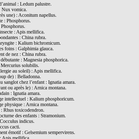
d’animal : Ledum palustre.
: Nux vomica.
rès une) : Aconitum napellus.
te : Phosphorus.
: Phosphorus.
insecte : Apis mellifica.
bondantes : China rubra.
ryngite : Kalium bichromicum.
s foins : Galphimia glauca.
nt de nez : China rubra.
e débutante : Magnesia phosphorica.
: Mercurius solubilis.
lergie au soleil) : Apis mellifica.
oup de) : Belladonna.
 sanglot chez l’enfant : Ignatia amara.
ant ou après le) : Arnica montana.
udain : Ignatia amara.
e intellectuel : Kalium phosphoricum.
e physique : Arnica montana.
e : Rhus toxicodendron.
nocturne des enfants : Stramonium.
 Cocculus indicus.
ccus cacti.
ent émotif : Gelsemium sempervirens.
: Apis mellifica.