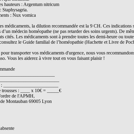
des hauteurs : Argentum nitricum
: Staphysagria.
ments : Nux vomica
les médicaments, la dilution recommandée est la 9 CH. Ces indications 
ls d’un médecin homéopathe (ne pas retarder des soins urgents). De même
s cités. Les médicaments sont à prendre toutes les demi-heure ou toutes
 consultez le Guide familial de l’homéopathie (Hachette et Livre de Poc
r pour transporter vos médicaments d'urgence, nous vous recommandons la
o. Vous les aiderez à vivre tout en vous faisant plaisir !
ommande
________________________
__________________________
le : _______________________
trousses : ____ x 10€ = _____€
'ordre de l'APMH,
 de Montauban 69005 Lyon
n absente