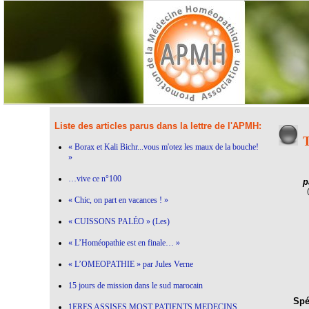
Liste des articles parus dans la lettre de l'APMH:
T
« Borax et Kali Bichr...vous m'otez les maux de la bouche!
»
…vive ce n°100
p
« Chic, on part en vacances ! »
« CUISSONS PALÉO » (Les)
« L’Homéopathie est en finale… »
« L’OMEOPATHIE » par Jules Verne
15 jours de mission dans le sud marocain
Spéc
1ERES ASSISES MOST PATIENTS MEDECINS