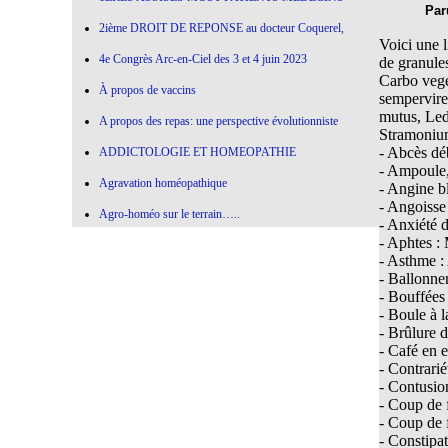
Par
2ième DROIT DE REPONSE au docteur Coquerel,
Voici une l
4e Congrès Arc-en-Ciel des 3 et 4 juin 2023
de granule
Carbo vege
À propos de vaccins
sempervire
mutus, Led
A propos des repas: une perspective évolutionniste
Stramoniu
- Abcès dé
ADDICTOLOGIE ET HOMEOPATHIE
- Ampoule,
Agravation homéopathique
- Angine bl
- Angoisse
Agro-homéo sur le terrain…..
- Anxiété d
- Aphtes : 
Alimentation paléolithique et herbes sauvages
- Asthme : 
Alimentation-Nutrition: remontons le temps !
- Ballonnem
- Bouffées
Allergie aux vaccins
- Boule à l
- Brûlure d
Allium Cepa
- Café en 
- Contrarié
Allium cepa en agro-homéopathie
- Contusio
Allium Sativum (ail) All-s
- Coup de 
- Coup de 
AMBRA GRISEA
- Constipat