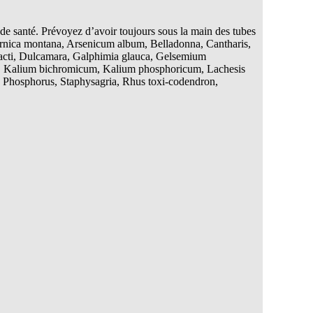
 de santé. Prévoyez d’avoir toujours sous la main des tubes
Arnica montana, Arsenicum album, Belladonna, Cantharis,
cacti, Dulcamara, Galphimia glauca, Gelsemium
lor, Kalium bichromicum, Kalium phosphoricum, Lachesis
 Phosphorus, Staphysagria, Rhus toxi-codendron,