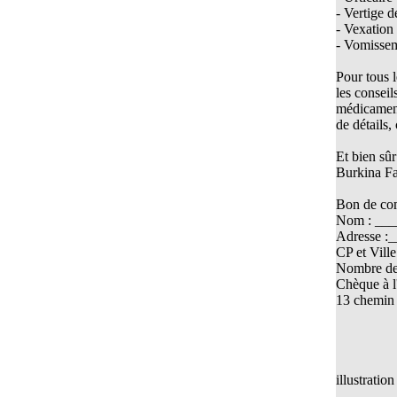
- Vertige 
Cantharis
- Vexation 
Cantharis vesicatoria
- Vomisse
Centre ADO, quartier Agla, Cotonou, Bénin
Pour tous 
les consei
Centre de Santé Hahnemann 2002
médicament
de détails,
Centre de Santé Hahnemann 2005
Centre de Santé Saint-Jacques
Et bien sû
Burkina Fas
Centre Hahnemann, encore et toujours
Bon de c
Céphalée soudaine; disparition rapide
Nom : __
CHAMOMILLA VULGARIS
Adresse :
CP et Vil
Chroniques Homéopathiques
Nombre de 
Chèque à l
Cicatrices
13 chemin
CINA Cina maritima (l’armoise maritime)
Compte rendu des 4emes assises MOST
COMPTE-RENDU des ASSISES MOST 2013
illustratio