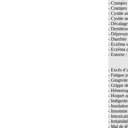
- Crampes 
Animaux, homéopathie et caprices de la météorologie
- Crampes 
- Cystite a
ANTHROPOMORPHISME ET INTELLIGENCE
ANIMALE Une vache Calcarea
- Cystite n
- Décalage
APMH : 30 ans au Service de l’Homéopathie !
- Dentitio
- Dépressi
APMH/HSF, une longue histoire de collaboration et
- Diarrhée 
d’amitié
- Eczéma s
Apport de l'homéopathie en obstetrique
- Eczéma q
- Entorse 
Apport de l’homéopathie dans la lutte contre la fièvre
hémorragique Ebola
- Excès d’
Apprendre l’homéopathie à Skoura
- Fatigue 
ARNICA en agro-homéopathie
- Gingivite
- Grippe d
ARNICA I
- Hémorrag
- Hoquet a
ARNICA II
- Indigest
- Insolati
Arrêter de fumer grâce à l'homéopathie
- Insomnie 
ARTEMISIA-SARS-COV-2
- Intoxica
- Irritabil
Arthrose et Ostéoporose
- Mal de tê