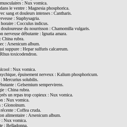
musculaires : Nux vomica.
dans le ventre : Magnesia phosphorica.
vec sang et douleurs intenses : Cantharis.
erveuse : Staphysagria.
 horaire : Cocculus indicus.
n douloureuse du nourrisson : Chamomilla vulgaris.
on nerveuse débutante : Ignatia amara.
: China rubra.
ec : Arsenicum album.
ui suppure : Hepar sulfuris calcareum.
: Rhus toxicodendron.
alcool : Nux vomica.
psychique, épuisement nerveux : Kalium phosphoricum.
 : Mercurius solubilis.
ébutante : Gelsemium sempervirens.
ie : China rubra.
près un repas trop copieux : Nux vomica.
ion : Nux vomica.
on : Glonoïnum.
récente : Coffea cruda.
tion alimentaire : Arsenicum album.
ité : Nux vomica.
te : Belladonna.