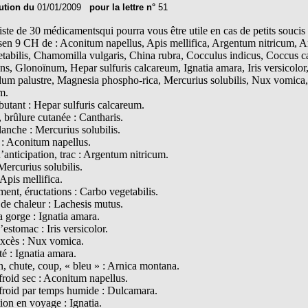
ution du
01/01/2009
pour la lettre n°
51
iste de 30 médicamentsqui pourra vous être utile en cas de petits soucis
sen 9 CH de : Aconitum napellus, Apis mellifica, Argentum nitricum, 
tabilis, Chamomilla vulgaris, China rubra, Cocculus indicus, Coccus 
ns, Glonoïnum, Hepar sulfuris calcareum, Ignatia amara, Iris versico
um palustre, Magnesia phospho-rica, Mercurius solubilis, Nux vomica,
m.
butant : Hepar sulfuris calcareum.
 brûlure cutanée : Cantharis.
anche : Mercurius solubilis.
 : Aconitum napellus.
’anticipation, trac : Argentum nitricum.
Mercurius solubilis.
Apis mellifica.
ent, éructations : Carbo vegetabilis.
 de chaleur : Lachesis mutus.
a gorge : Ignatia amara.
’estomac : Iris versicolor.
excès : Nux vomica.
té : Ignatia amara.
n, chute, coup, « bleu » : Arnica montana.
froid sec : Aconitum napellus.
froid par temps humide : Dulcamara.
ion en voyage : Ignatia.