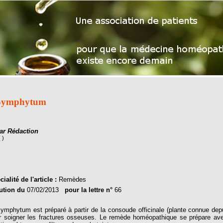
Symphytum
ar Rédaction
( )
ialité de l'article :
Remèdes
ution du
07/02/2013
pour la lettre n°
66
phytum est préparé à partir de la consoude officinale (plante connue depu
r soigner les fractures osseuses. Le remède homéopathique se prépare avec