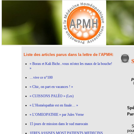
Liste des articles parus dans la lettre de l'APMH:
« Borax et Kali Bichr...vous m'otez les maux de la bouche!
»
…vive ce n°100
p
« Chic, on part en vacances ! »
« CUISSONS PALÉO » (Les)
« L’Homéopathie est en finale… »
Spéc
Par
« L’OMEOPATHIE » par Jules Verne
15 jours de mission dans le sud marocain
Sym
pou
1ERES ASSISES MOST PATIENTS MEDECINS