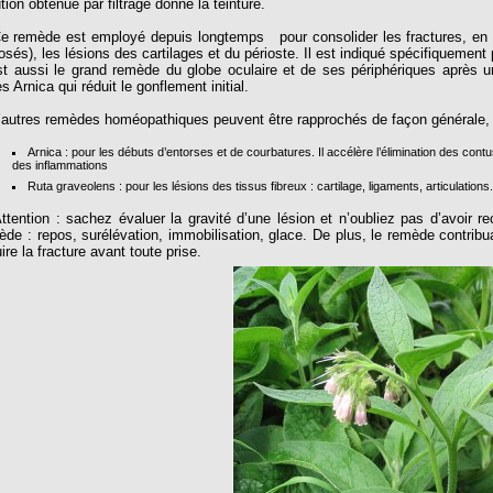
tion obtenue par filtrage donne la teinture.
remède est employé depuis longtemps pour consolider les fractures, en part
osés), les lésions des cartilages et du périoste. Il est indiqué spécifiquement
st aussi le grand remède du globe oculaire et de ses périphériques après un 
s Arnica qui réduit le gonflement initial.
utres remèdes homéopathiques peuvent être rapprochés de façon générale,
Arnica : pour les débuts d’entorses et de courbatures. Il accélère l’élimination des co
des inflammations
Ruta graveolens : pour les lésions des tissus fibreux : cartilage, ligaments, articulation
ention : sachez évaluer la gravité d’une lésion et n’oubliez pas d’avoir 
ède : repos, surélévation, immobilisation, glace. De plus, le remède contribuan
ire la fracture avant toute prise.