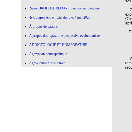
solu
2ième DROIT DE REPONSE au docteur Coquerel,
Ce 
exp
4e Congrès Arc-en-Ciel des 3 et 4 juin 2023
C’e
aprè
À propos de vaccins
D’a
A propos des repas: une perspective évolutionniste
ADDICTOLOGIE ET HOMEOPATHIE
Agravation homéopathique
Att
rem
Agro-homéo sur le terrain…..
rédu
Alimentation paléolithique et herbes sauvages
Alimentation-Nutrition: remontons le temps !
Allergie aux vaccins
Allium Cepa
Allium cepa en agro-homéopathie
Allium Sativum (ail) All-s
AMBRA GRISEA