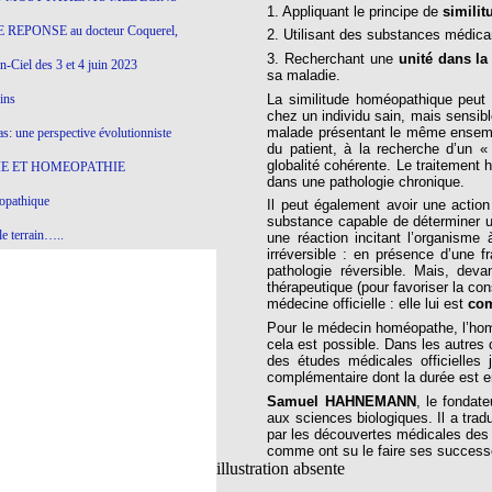
1. Appliquant le principe de
similit
 REPONSE au docteur Coquerel,
2. Utilisant des substances médi
3. Recherchant une
unité dans l
-Ciel des 3 et 4 juin 2023
sa maladie.
La similitude homéopathique peut
ins
chez un individu sain, mais sensib
malade présentant le même ensemb
s: une perspective évolutionniste
du patient, à la recherche d’un 
globalité cohérente. Le traitement
E ET HOMEOPATHIE
dans une pathologie chronique.
opathique
Il peut également avoir une actio
substance capable de déterminer u
e terrain…..
une réaction incitant l’organisme
irréversible : en présence d’une f
olithique et herbes sauvages
pathologie réversible. Mais, deva
thérapeutique (pour favoriser la co
ition: remontons le temps !
médecine officielle : elle lui est
com
Pour le médecin homéopathe, l’homé
ins
cela est possible. Dans les autres
des études médicales officielles
complémentaire dont la durée est e
Samuel HAHNEMANN
, le fondat
gro-homéopathie
aux sciences biologiques. Il a trad
par les découvertes médicales des t
il) All-s
comme ont su le faire ses success
illustration absente
EA