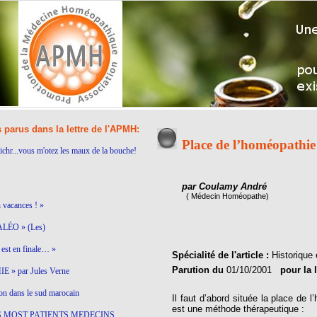
s parus dans la lettre de l'APMH:
Place de l’homéopathie 
ichr...vous m'otez les maux de la bouche!
par Coulamy André
( Médecin Homéopathe)
n vacances ! »
LÉO » (Les)
est en finale… »
Spécialité de l'article :
Historique 
Parution du
01/10/2001
pour la 
 » par Jules Verne
on dans le sud marocain
Il faut d’abord située la place de 
est une méthode thérapeutique :
S MOST PATIENTS MEDECINS