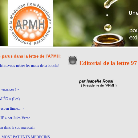
s parus dans la lettre de l'APMH:
Editorial de la lettre 97
ichr...vous m'otez les maux de la bouche!
par Isabelle Rossi
( Présidente de l'APMH)
n vacances ! »
LÉO » (Les)
est en finale… »
 » par Jules Verne
on dans le sud marocain
S MOST PATIENTS MEDECINS