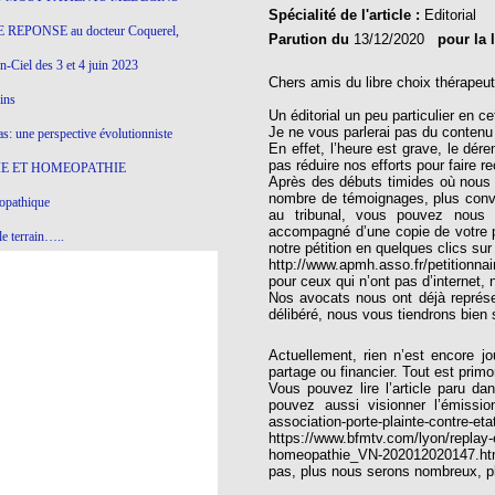
Spécialité de l'article :
Editorial
 REPONSE au docteur Coquerel,
Parution du
13/12/2020
pour la 
-Ciel des 3 et 4 juin 2023
Chers amis du libre choix thérapeut
ins
Un éditorial un peu particulier en ce
Je ne vous parlerai pas du contenu 
s: une perspective évolutionniste
En effet, l’heure est grave, le d
pas réduire nos efforts pour faire 
E ET HOMEOPATHIE
Après des débuts timides où nous
nombre de témoignages, plus conva
opathique
au tribunal, vous pouvez nous e
accompagné d’une copie de votre pi
e terrain…..
notre pétition en quelques clics sur 
http://www.apmh.asso.fr/petitionnair
olithique et herbes sauvages
pour ceux qui n’ont pas d’internet,
Nos avocats nous ont déjà représen
ition: remontons le temps !
délibéré, nous vous tiendrons bien 
ins
Actuellement, rien n’est encore jo
partage ou financier. Tout est prim
Vous pouvez lire l’article paru d
pouvez aussi visionner l’émission
gro-homéopathie
association-porte-plainte-c
https://www.bfmtv.com/lyon/replay-e
il) All-s
homeopathie_VN-202012020147.html d
pas, plus nous serons nombreux, p
EA