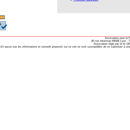
opathie
le de l’EFHPA le 26/10/2019 à
lidarité Homéopathie »
, Protection Auditive et Idées Reçues
Association pour la
80 rue Inkerman 69006 Lyon - Te
Association régie par la loi 
En aucun cas les informations et conseils proposés sur ce site ne sont susceptibles de se substituer à une
onaria
e Forme au Quotidien
s hormones ?
AL.)
-parodontale à Skoura
t homéopathie