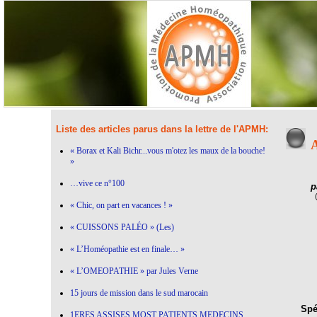
Liste des articles parus dans la lettre de l'APMH:
A
« Borax et Kali Bichr...vous m'otez les maux de la bouche!
»
…vive ce n°100
p
« Chic, on part en vacances ! »
« CUISSONS PALÉO » (Les)
« L’Homéopathie est en finale… »
« L’OMEOPATHIE » par Jules Verne
15 jours de mission dans le sud marocain
Spéc
1ERES ASSISES MOST PATIENTS MEDECINS