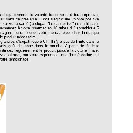
bligatoirement la volonté farouche et à toute épreuve,
 sans ce préalable. Il doit s'agir d'une volonté positive
s sur votre santé (le slogan "Le cancer tue" ne suffit pas).
 Demandez à votre pharmacien 10 tubes d' "Isopathique 5
un cigare, ou un peu de votre tabac à pipe, dans la marque
 le produit nécessaire.
granules d'Isopathique 5 CH. Il n'y a pas de limite dans le
vais goût de tabac dans la bouche. A partir de là deux
tinuez régulièrement le produit jusqu'à la victoire finale,
ez confirmer, par votre expérience, que l'homéopathie est
votre témoignage.