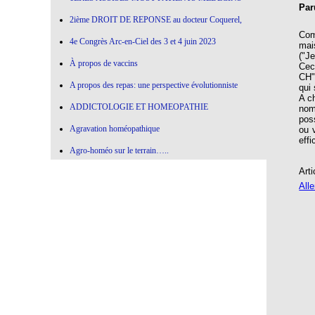
Par
2ième DROIT DE REPONSE au docteur Coquerel,
Com
4e Congrès Arc-en-Ciel des 3 et 4 juin 2023
mai
("Je
À propos de vaccins
Cec
CH"
A propos des repas: une perspective évolutionniste
qui 
A ch
ADDICTOLOGIE ET HOMEOPATHIE
nom
pos
Agravation homéopathique
ou 
eff
Agro-homéo sur le terrain…..
Arti
Alimentation paléolithique et herbes sauvages
All
Alimentation-Nutrition: remontons le temps !
Allergie aux vaccins
Allium Cepa
Allium cepa en agro-homéopathie
Allium Sativum (ail) All-s
AMBRA GRISEA