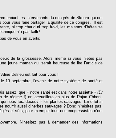
n remerciant les intervenants du congrès de Skoura qui ont
es pour vous faire partager la qualité de ce congrès.
Il est
ente, ni trop chaud ni trop froid, les maisons d’hôtes se
chnique n’a pas failli !
pas de vous en avertir.
ceux de la grossesse. Alors même si vous n’êtes pas
ne jeune maman qui serait heureuse de lire l’article de
Aline Delrieu est fait pour vous !
t le 19 septembre, l’avenir de notre système de santé et
s assez, que « notre santé est dans notre assiette »
(Dr
on de régime !) on accueillera en plus de Rajaa Chbani,
ui nous fera découvrir les plantes sauvages. En effet si
e se nourrir aussi d’herbes sauvages ? Donc n’hésitez pas.
ilégiés et sûrs, pour exemple tous nos congressistes n’ont
ovembre. N’hésitez pas à demander des informations