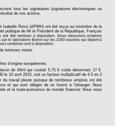
cions tous les signataires (signatures électroniques ou
 résultat de nos actions.
t Isabelle Rossi (APMH) ont été reçus au ministère de la
nté publique de Mr le Président de la République, François
es ont été remises
à
disposition. Nous retrouvons certaines
 par le laboratoire Boiron sur les 3260 souches qui étaient à
es centaines sont à disposition.
 de teintures mères.
uches d’origine européennes.
, flacon de 60ml qui coutait 5,75 € coûte désormais 17 €.
e 10 avril 2015, soit un facteur multiplicatif de 4.5 en 2
e du travail pleure puisque de nombreux emplois ont été
ce et qui sont obligés de se fournir à l’étranger. Nous
iels et la toute-puissance du monde financier. Nous nous