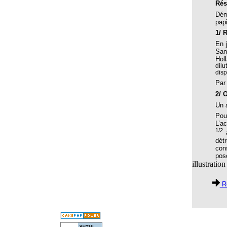
Rés
Animaux, homéopathie et caprices de la météorologie
Dém
papi
ANTHROPOMORPHISME ET INTELLIGENCE
ANIMALE Une vache Calcarea
1/ 
En 
APMH : 30 ans au Service de l’Homéopathie !
San
Hol
APMH/HSF, une longue histoire de collaboration et
dilu
d’amitié
disp
Par
Apport de l'homéopathie en obstetrique
2/ 
Apport de l’homéopathie dans la lutte contre la fièvre
Un 
hémorragique Ebola
Pou
L’a
Apprendre l’homéopathie à Skoura
1/2
a
ARNICA en agro-homéopathie
dét
con
ARNICA I
pos
illustratio
ARNICA II
Re
Arrêter de fumer grâce à l'homéopathie
ARTEMISIA-SARS-COV-2
Arthrose et Ostéoporose