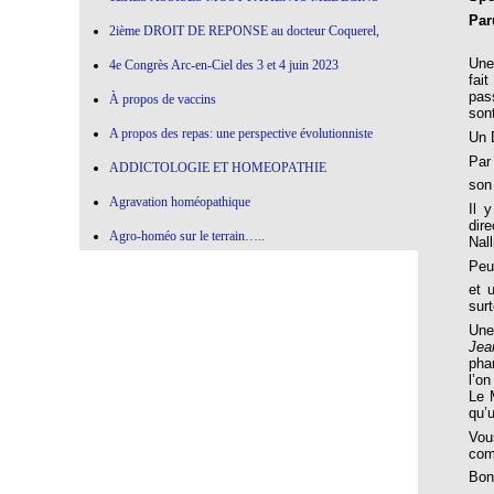
Par
2ième DROIT DE REPONSE au docteur Coquerel,
Une
4e Congrès Arc-en-Ciel des 3 et 4 juin 2023
fait
pas
À propos de vaccins
son
A propos des repas: une perspective évolutionniste
Un 
Par
ADDICTOLOGIE ET HOMEOPATHIE
son
Agravation homéopathique
Il 
dir
Agro-homéo sur le terrain…..
Nal
Peu
Alimentation paléolithique et herbes sauvages
et 
Alimentation-Nutrition: remontons le temps !
sur
Une
Allergie aux vaccins
Jea
pha
Allium Cepa
l’o
Le 
Allium cepa en agro-homéopathie
qu’u
Vou
Allium Sativum (ail) All-s
com
AMBRA GRISEA
Bon