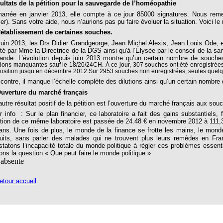
ultats de la pétition pour la sauvegarde de l’homéopathie
arrée en janvier 2013, elle compte à ce jour 85000 signatures. Nous remer
er). Sans votre aide, nous n’aurions pas pu faire évoluer la situation. Voici le
Rétablissement de certaines souches.
juin 2013, les Drs Didier Grandgeorge, Jean Michel Alexis, Jean Louis Ode, e
té par Mme la Directrice de la DGS ainsi qu'à l’Élysée par le conseil de la sa
lande. L’évolution depuis juin 2013 montre qu’un certain nombre de souch
tions manquantes sauf le 18/20/24CH. À ce jour, 307 souches ont été enregistrées
osition jusqu’en décembre 2012.Sur 2953 souches non enregistrées, seules quelqu
 contre, il manque l’échelle complète des dilutions ainsi qu’un certain nombre
Ouverture du marché français
autre résultat positif de la pétition est l’ouverture du marché français aux so
r info : Sur le plan financier, ce laboratoire a fait des gains substantiels
ction de ce même laboratoire est passée de 24.48 € en novembre 2012 à 111,35 l
ns. Une fois de plus, le monde de la finance se frotte les mains, le mond
ruits, sans parler des malades qui ne trouvent plus leurs remèdes en Fran
statons l’incapacité totale du monde politique à régler ces problèmes essent
ons la question « Que peut faire le monde politique »
n absente
tour accueil