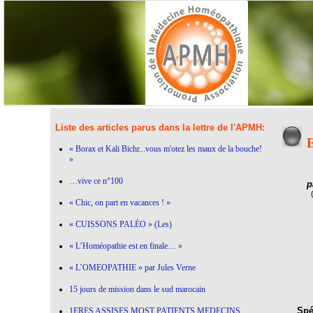
Liste des articles parus dans la lettre de l'APMH:
E
« Borax et Kali Bichr...vous m'otez les maux de la bouche!
»
…vive ce n°100
p
« Chic, on part en vacances ! »
« CUISSONS PALÉO » (Les)
« L’Homéopathie est en finale… »
« L’OMEOPATHIE » par Jules Verne
15 jours de mission dans le sud marocain
Spéc
1ERES ASSISES MOST PATIENTS MEDECINS