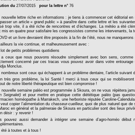
ution du
27/07/2015
pour la lettre n°
76
 nouvelle lettre riche en informations : je tiens à commencer cet éditorial e
 passer un article « grand public » à paraître dans cette lettre et les suivant
sé trop vite, il a été riche de rencontres et d’échanges. La météo a été clém
t mis en quatre pour satisfaire les congressistes comme les intervenants, la te
DVD et un livre devraient être proposés à la fin de l’été, nous ne manquerons 
 ailleurs la vie continue, et malheureusement avec :
 lot de petits problèmes quotidiens
y a ceux que nous pouvons résoudre simplement avec bon sens, comme 
ectement concerné par ces tracas vous pouvez avoir dans votre entourage u
lidja Monclus.
 nombreux sont ceux qui échappent à un problème dentaire, l’article suivant d’
un très gros problème, la loi Santé ! merci à tous ceux qui se mobiliseron
tout de notre liberté thérapeutique est bien compromise !
 nouvelle semaine paléo est programmée à Skoura, on ne vous répètera jamai
n Seignalet)
et pour mettre en pratique cette diététique paléo (pas questi
rmacien homéopathe à Marrakech, une herboriste réputée Caroline-Calendula q
n veut copier l’alimentation du chasseur-cueilleur, quoi de plus naturel que d
Maroc en général et la palmeraie de Skoura en particulier sont des lieux priv
n désir : y revenir !
s pouvez aussi demander à intégrer une semaine d’agro-homéo début n
plémentaires.
 été à toutes et à tous !