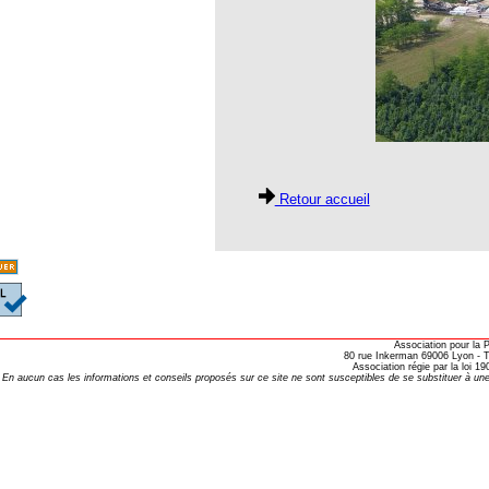
oria
tier Agla, Cotonou, Bénin
 Hahnemann 2002
 Hahnemann 2005
aint-Jacques
Retour accueil
, encore et toujours
; disparition rapide
 VULGARIS
opathiques
Association pour la
80 rue Inkerman 69006 Lyon - Te
Association régie par la loi 
En aucun cas les informations et conseils proposés sur ce site ne sont susceptibles de se substituer à une
ma (l’armoise maritime)
s 4emes assises MOST
 des ASSISES MOST 2013