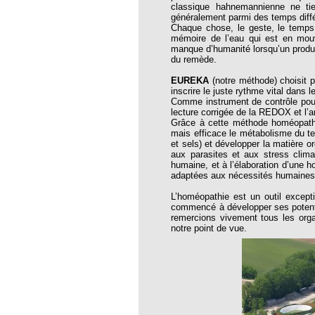
classique hahnemannienne ne tie
opathie
généralement parmi des temps diff
Chaque chose, le geste, le temps 
le de l’EFHPA le 26/10/2019 à
mémoire de l’eau qui est en mou
manque d’humanité lorsqu’un produit
du remède.
lidarité Homéopathie »
EUREKA
(notre méthode) choisit p
, Protection Auditive et Idées Reçues
inscrire le juste rythme vital dans le
Comme instrument de contrôle pour 
lecture corrigée de la REDOX et l’
Grâce à cette méthode homéopathi
mais efficace le métabolisme du te
et sels) et développer la matière o
onaria
aux parasites et aux stress clim
humaine, et à l’élaboration d’une 
e Forme au Quotidien
adaptées aux nécessités humaines
L’homéopathie est un outil except
commencé à développer ses potentia
s hormones ?
remercions vivement tous les orga
notre point de vue.
AL.)
-parodontale à Skoura
t homéopathie