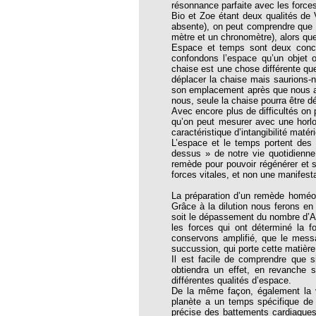
résonnance parfaite avec les forces 
thie et caprices de la météorologie
Bio et Zoe étant deux qualités de V
absente), on peut comprendre que B
PHISME ET INTELLIGENCE
mètre et un chronomètre), alors qu
che Calcarea
Espace et temps sont deux concep
confondons l’espace qu’un objet 
 Service de l’Homéopathie !
chaise est une chose différente q
déplacer la chaise mais saurions-
ngue histoire de collaboration et
son emplacement après que nous au
nous, seule la chaise pourra être d
Avec encore plus de difficultés o
pathie en obstetrique
qu’on peut mesurer avec une horlo
caractéristique d’intangibilité matér
pathie dans la lutte contre la fièvre
L’espace et le temps portent des c
ola
dessus » de notre vie quotidienne
remède pour pouvoir régénérer et s
opathie à Skoura
forces vitales, et non une manifesta
-homéopathie
La préparation d’un remède homéopa
Grâce à la dilution nous ferons e
soit le dépassement du nombre d’Av
les forces qui ont déterminé la f
conservons amplifié, que le messag
succussion, qui porte cette matièr
Il est facile de comprendre que s
grâce à l'homéopathie
obtiendra un effet, en revanche s
différentes qualités d’espace.
ARS-COV-2
De la même façon, également la v
planète a un temps spécifique de 
oporose
précise des battements cardiaques