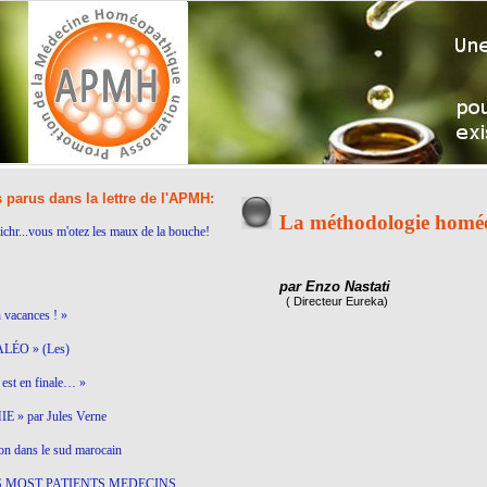
s parus dans la lettre de l'APMH:
La méthodologie homéop
ichr...vous m'otez les maux de la bouche!
par Enzo Nastati
( Directeur Eureka)
n vacances ! »
LÉO » (Les)
est en finale… »
 » par Jules Verne
on dans le sud marocain
S MOST PATIENTS MEDECINS