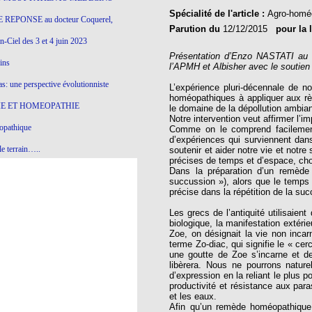
Spécialité de l'article :
Agro-homé
 REPONSE au docteur Coquerel,
Parution du
12/12/2015
pour la 
-Ciel des 3 et 4 juin 2023
Présentation d’Enzo NASTATI au C
ins
l’APMH et Albisher avec le soutie
s: une perspective évolutionniste
L’expérience pluri-décennale de 
homéopathiques à appliquer aux rè
E ET HOMEOPATHIE
le domaine de la dépollution ambian
Notre intervention veut affirmer l
opathique
Comme on le comprend facilement
d’expériences qui surviennent dan
e terrain…..
soutenir et aider notre vie et notre
précises de temps et d’espace, choi
olithique et herbes sauvages
Dans la préparation d’un remède
succussion »), alors que le temps 
précise dans la répétition de la su
ition: remontons le temps !
Les grecs de l’antiquité utilisaien
ins
biologique, la manifestation extéri
Zoe, on désignait la vie non incar
terme Zo-diac, qui signifie le « ce
une goutte de Zoe s’incarne et de
gro-homéopathie
libèrera. Nous ne pourrons nature
d’expression en la reliant le plus p
il) All-s
productivité et résistance aux par
et les eaux.
EA
Afin qu’un remède homéopathique p