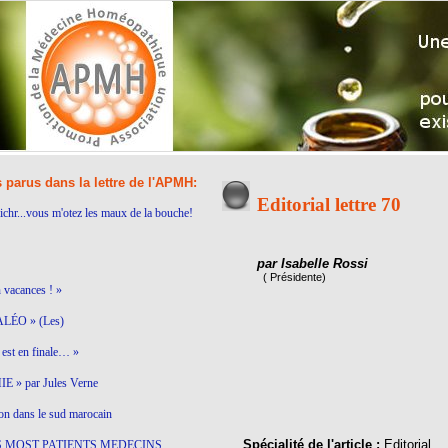
s parus dans la lettre de l'APMH:
Editorial lettre 70
ichr...vous m'otez les maux de la bouche!
par Isabelle Rossi
( Présidente)
n vacances ! »
LÉO » (Les)
est en finale… »
 » par Jules Verne
on dans le sud marocain
Spécialité de l'article :
Editorial
S MOST PATIENTS MEDECINS