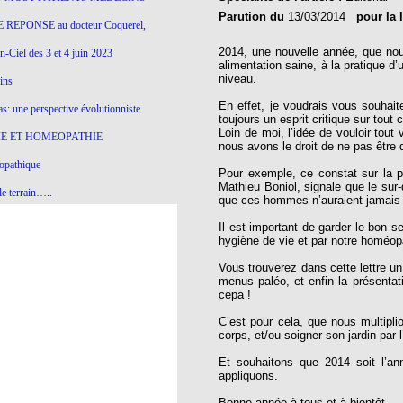
Parution du
13/03/2014
pour la 
 REPONSE au docteur Coquerel,
2014, une nouvelle année, que nou
-Ciel des 3 et 4 juin 2023
alimentation saine, à la pratique d’
niveau.
ins
En effet, je voudrais vous souhait
s: une perspective évolutionniste
toujours un esprit critique sur tout
Loin de moi, l’idée de vouloir tout
E ET HOMEOPATHIE
nous avons le droit de ne pas être 
opathique
Pour exemple, ce constat sur la p
Mathieu Boniol, signale que le sur
e terrain…..
que ces hommes n’auraient jamais so
olithique et herbes sauvages
Il est important de garder le bon se
hygiène de vie et par notre homéop
ition: remontons le temps !
Vous trouverez dans cette lettre un
ins
menus paléo, et enfin la présenta
cepa !
C’est pour cela, que nous multipli
gro-homéopathie
corps, et/ou soigner son jardin par
il) All-s
Et souhaitons que 2014 soit l’an
appliquons.
EA
Bonne année à tous et à bientôt