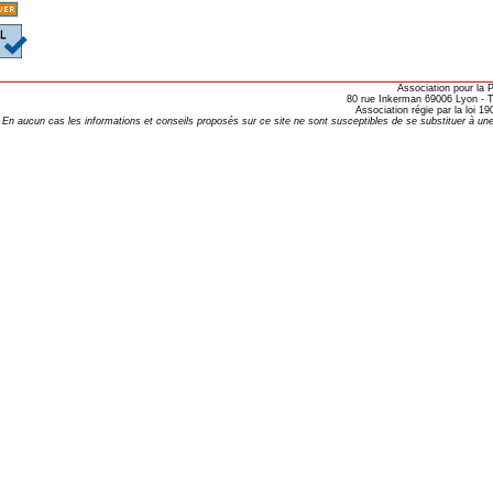
opathie
le de l’EFHPA le 26/10/2019 à
Association pour la
lidarité Homéopathie »
80 rue Inkerman 69006 Lyon - Te
Association régie par la loi 
En aucun cas les informations et conseils proposés sur ce site ne sont susceptibles de se substituer à une
, Protection Auditive et Idées Reçues
onaria
e Forme au Quotidien
s hormones ?
AL.)
-parodontale à Skoura
t homéopathie