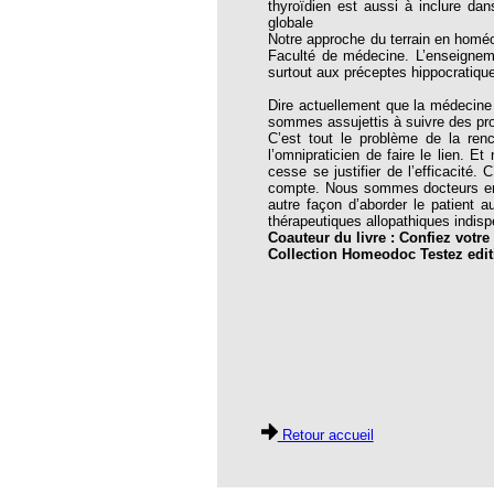
thyroïdien est aussi à inclure da
thie et caprices de la météorologie
globale
Notre approche du terrain en homéo
PHISME ET INTELLIGENCE
Faculté de médecine. L’enseigneme
che Calcarea
surtout aux préceptes hippocratiqu
 Service de l’Homéopathie !
Dire actuellement que la médecin
sommes assujettis à suivre des pr
ngue histoire de collaboration et
C’est tout le problème de la renc
l’omnipraticien de faire le lien.
cesse se justifier de l’efficacité.
pathie en obstetrique
compte. Nous sommes docteurs en m
autre façon d’aborder le patient a
pathie dans la lutte contre la fièvre
thérapeutiques allopathiques indisp
ola
Coauteur du livre : Confiez votr
Collection Homeodoc Testez edit
opathie à Skoura
-homéopathie
grâce à l'homéopathie
Retour accueil
ARS-COV-2
oporose