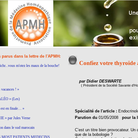
s parus dans la lettre de l'APMH:
Confiez votre thyroïde 
ichr...vous m'otez les maux de la bouche!
par Didier DESWARTE
( Président de la Société Savante d’H
n vacances ! »
LÉO » (Les)
est en finale… »
Spécialité de l'article :
Endocrinol
Parution du
01/05/2008
pour la 
 » par Jules Verne
on dans le sud marocain
C’est un titre bien provocateur. Un
que de la bobologie ?
S MOST PATIENTS MEDECINS