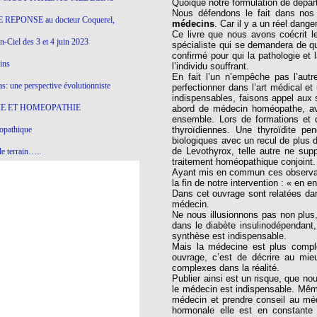
Quoique notre formulation de dépar
Nous défendons le fait dans nos 
 REPONSE au docteur Coquerel,
médecins
. Car il y a un réel dang
Ce livre que nous avons coécrit l
-Ciel des 3 et 4 juin 2023
spécialiste qui se demandera de qu
confirmé pour qui la pathologie et
ins
l’individu souffrant.
En fait l’un n’empêche pas l’au
s: une perspective évolutionniste
perfectionner dans l’art médical et
indispensables, faisons appel aux
E ET HOMEOPATHIE
abord de médecin homéopathe, avec
ensemble. Lors de formations et d
opathique
thyroïdiennes. Une thyroïdite p
biologiques avec un recul de plus d
de Levothyrox, telle autre ne suppo
e terrain…..
traitement homéopathique conjoint.
Ayant mis en commun ces observatio
olithique et herbes sauvages
la fin de notre intervention : « en en
Dans cet ouvrage sont relatées dan
ition: remontons le temps !
médecin.
Ne nous illusionnons pas non plus
ins
dans le diabète insulinodépendant,
synthèse est indispensable.
Mais la médecine est plus comple
ouvrage, c’est de décrire au mie
gro-homéopathie
complexes dans la réalité.
Publier ainsi est un risque, que n
il) All-s
le médecin est indispensable. Même
médecin et prendre conseil au mé
EA
hormonale elle est en constante