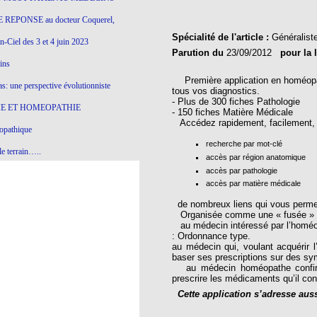
 REPONSE au docteur Coquerel,
Spécialité de l'article :
Généralist
-Ciel des 3 et 4 juin 2023
Parution du
23/09/2012
pour la 
ins
Première application en homéopath
s: une perspective évolutionniste
tous vos diagnostics.
- Plus de 300 fiches Pathologie
E ET HOMEOPATHIE
- 150 fiches Matière Médicale
Accédez rapidement, facilement, e
opathique
recherche par mot-clé
e terrain…..
accès par région anatomique
accès par pathologie
olithique et herbes sauvages
accès par matière médicale
ition: remontons le temps !
de nombreux liens qui vous permett
Organisée comme une « fusée » à t
ins
au médecin intéressé par l’homéopat
: Ordonnance type.
au médecin qui, voulant acquérir 
baser ses prescriptions sur des sy
gro-homéopathie
au médecin homéopathe confirmé
prescrire les médicaments qu’il conn
il) All-s
Cette application s’adresse auss
EA