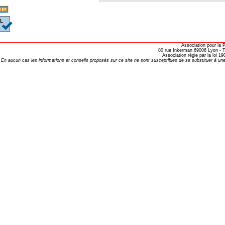
opathie
le de l’EFHPA le 26/10/2019 à
lidarité Homéopathie »
Association pour la
80 rue Inkerman 69006 Lyon - Te
Association régie par la loi 
En aucun cas les informations et conseils proposés sur ce site ne sont susceptibles de se substituer à une
, Protection Auditive et Idées Reçues
onaria
e Forme au Quotidien
s hormones ?
AL.)
-parodontale à Skoura
t homéopathie