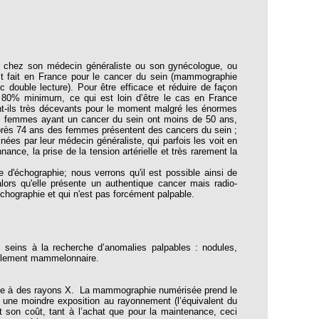
ant chez son médecin généraliste ou son gynécologue, ou
st fait en France pour le cancer du sein (mammographie
double lecture). Pour être efficace et réduire de façon
0 à 80% minimum, ce qui est loin d’être le cas en France
ont-ils très décevants pour le moment malgré les énormes
de femmes ayant un cancer du sein ont moins de 50 ans,
 (après 74 ans des femmes présentent des cancers du sein ;
es par leur médecin généraliste, qui parfois les voit en
ance, la prise de la tension artérielle et très rarement la
 d'échographie; nous verrons qu'il est possible ainsi de
lors qu'elle présente un authentique cancer mais radio-
'échographie et qui n'est pas forcément palpable.
s seins à la recherche d’anomalies palpables : nodules,
coulement mammelonnaire.
mise à des rayons X. La mammographie numérisée prend le
 une moindre exposition au rayonnement (l’équivalent du
son coût, tant à l’achat que pour la maintenance, ceci