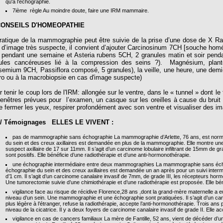
qu'à l'échographie.
7ième règle Au moindre doute, faire une IRM mammaire.
 CONSEILS D'HOMEOPATHIE
pratique de la mammographie peut être suivie de la prise d’une dose de X R
 d’image très suspecte, il convient d’ajouter Carcinosinum 7CH [souche homé
r pendant une semaine et Asteria rubens 5CH, 2 granules matin et soir pen
lules cancéreuses lié à la compression des seins ?). Magnésium, plante
semium 9CH, Passiflora composé, 5 granules), la veille, une heure, une demi-
ro ou à la macrobiopsie en cas d'image suspecte)
 tenir le coup lors de l'IRM: allongée sur le ventre, dans le « tunnel » dont l
fenêtres prévues pour l’examen, un casque sur les oreilles à cause du bruit 
te fermer les yeux, respirer profondément avec son ventre et visualiser des i
 Témoignages ELLES LE VIVENT :
pas de mammographie sans échographie La mammographie d’Arlette, 76 ans, est normal
du sein et des creux axillaires est demandée en plus de la mammographie. Elle montre une f
suspect axillaire de 17 sur 11mm. Il s’agit d’un carcinome lobulaire infiltrant de 15mm de g
sont positifs. Elle bénéficie d’une radiothérapie et d’une anti-hormonothérapie.
une échographie intermédiaire entre deux mammographies La mammographie sans échogr
échographie du sein et des creux axillaires est demandée un an après pour un suivi interm
d’1 cm. Il s’agit d’un carcinome canalaire invasif de 7mm, de grade III, les récepteurs hormo
Une tumorectomie suivie d’une chimiothérapie et d’une radiothérapie est proposée. Elle bé
vigilance face au risque de récidive Florence,28 ans ,dont la grand-mère maternelle a 
niveau d’un sein. Une mammographie et une échographie sont pratiquées. Il s’agit d’un carcin
plus légère à l’étranger, refuse la radiothérapie, accepte l’anti-hormonothérapie. Trois ans 
niveau de la cicatrice. Il y a deux foyers de carcinome canalaire invasif de grade II. Ell
vigilance en cas de cancers familiaux La mère de Fantille, 52 ans, vient de décéder 