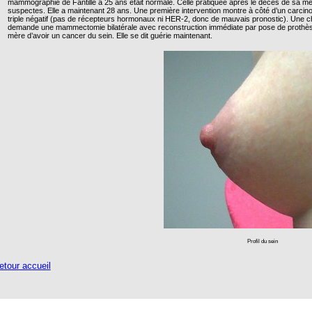
mammographie de Fantille à 25 ans était normale. Celle pratiquée après le décès de sa mèr
suspectes. Elle a maintenant 28 ans. Une première intervention montre à côté d’un carcinome 
triple négatif (pas de récepteurs hormonaux ni HER-2, donc de mauvais pronostic). Une 
demande une mammectomie bilatérale avec reconstruction immédiate par pose de prothèses.
mère d’avoir un cancer du sein. Elle se dit guérie maintenant.
Profil du sein
tour accueil