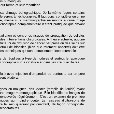
es numériques.
eur forme et leur répartition.
as d’image échographique. De la même façon, certains
 seront à l’échographie. Il faut donc considérer qu’on ne
aire, même si la mammographie ne montre aucune image
échographie complémentaire n’étant pratiquée que devant
diation et contre les risques de propagation de cellules
es interventions chirurgicales. A l’heure actuelle, aucune
duite, ni de diffusion de cancer par pression des seins sur
t/ou de biopsies (bien que rarement observé) doit être
es techniques qui sont actuellement incontournables.
 de récidives à type de nodules et surtout le radiologue
ographie sur la cicatrice et dans les creux axillaires.
ait) avec injection d’un produit de contraste par un pore
ent bilatéral.
nignes ou malignes, des kystes (remplis de liquide) ayant
ans image mammographique. Elle identifie les images de
 renouvelée régulièrement. C’est un examen de première
iques au moindre doute. Le faisceau d’ultra-sons de
e le sein quadrant par quadrant, de façon orthogonale.
réopératoires.