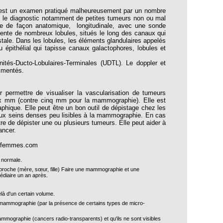
n) est un examen pratiqué malheureusement par un nombre
ns le diagnostic notamment de petites tumeurs non ou mal
ore de façon anatomique, longitudinale, avec une sonde
sente de nombreux lobules, situés le long des canaux qui
stale. Dans les lobules, les éléments glandulaires appelés
 épithélial qui tapisse canaux galactophores, lobules et
ités-Ducto-Lobulaires-Terminales (UDTL). Le doppler et
rimentés.
r permettre de visualiser la vascularisation de tumeurs
ux mm (contre cinq mm pour la mammographie). Elle est
hique. Elle peut être un bon outil de dépistage chez les
ux seins denses peu lisibles à la mammographie. En cas
tre de dépister une ou plusieurs tumeurs. Elle peut aider à
ancer.
esfemmes.com
 normale.
proche (mère, sœur, fille) Faire une mammographie et une
édiaire un an après.
là d'un certain volume.
a mammographie (par la présence de certains types de micro-
mmographie (cancers radio-transparents) et qu'ils ne sont visibles