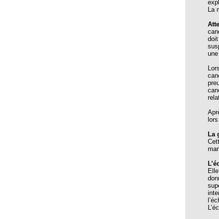
exp
Animaux, homéopathie et caprices de la météorologie
La m
ANTHROPOMORPHISME ET INTELLIGENCE
Att
ANIMALE Une vache Calcarea
can
doi
APMH : 30 ans au Service de l’Homéopathie !
sus
une
APMH/HSF, une longue histoire de collaboration et
d’amitié
Lor
can
Apport de l'homéopathie en obstetrique
pre
can
Apport de l’homéopathie dans la lutte contre la fièvre
rel
hémorragique Ebola
Apr
lor
Apprendre l’homéopathie à Skoura
La 
ARNICA en agro-homéopathie
Cet
mam
ARNICA I
L’é
ARNICA II
Ell
don
Arrêter de fumer grâce à l'homéopathie
sup
int
ARTEMISIA-SARS-COV-2
l’é
L’é
Arthrose et Ostéoporose