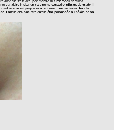
e dont elle s’est occupée montre des microcalcifications
canalaire in situ, un carcinome canalaire infiltrant de grade III,
chimiothérapie est proposée avant une mammectomie. Fantille
 Fantille dira plus tard qu’elle était persuadée au décès de sa