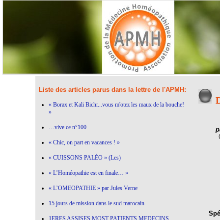
Liste des articles parus dans la lettre de l'APMH:
D
« Borax et Kali Bichr...vous m'otez les maux de la bouche!
»
…vive ce n°100
p
« Chic, on part en vacances ! »
« CUISSONS PALÉO » (Les)
« L’Homéopathie est en finale… »
« L’OMEOPATHIE » par Jules Verne
15 jours de mission dans le sud marocain
Spéc
1ERES ASSISES MOST PATIENTS MEDECINS