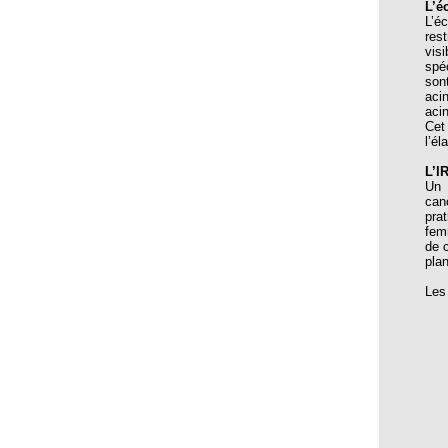
L’é
Aspirine et Homéopathie
L’é
res
Assemblée générale de l’EFHPA le 26/10/2019 à
vis
Barcelone
spé
son
Association « Solidarité Homéopathie »
aci
acin
Audition, Musique, Protection Auditive et Idées Reçues
Cet
l’é
Balizia blessé
L’I
BELLADONNA
Un 
can
Bombyx processionaria
pra
fem
Bon Poids, Bonne Forme au Quotidien
de 
plan
Bryonia
Les
C’est moi ou mes hormones ?
CALENDULA (CAL.)
Campagne médico-parodontale à Skoura
Camphora
Cancer du sein et homéopathie