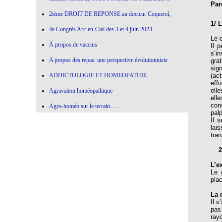
Par
2ième DROIT DE REPONSE au docteur Coquerel,
1/ 
4e Congrès Arc-en-Ciel des 3 et 4 juin 2023
Le 
À propos de vaccins
Il 
s’i
A propos des repas: une perspective évolutionniste
gra
sig
ADDICTOLOGIE ET HOMEOPATHIE
(ac
eff
ell
Agravation homéopathique
ell
con
Agro-homéo sur le terrain…..
palp
Il 
Alimentation paléolithique et herbes sauvages
lai
tran
Alimentation-Nutrition: remontons le temps !
2/ 
Allergie aux vaccins
L’e
Allium Cepa
Le 
pla
Allium cepa en agro-homéopathie
La
Allium Sativum (ail) All-s
Il 
pas
AMBRA GRISEA
ray