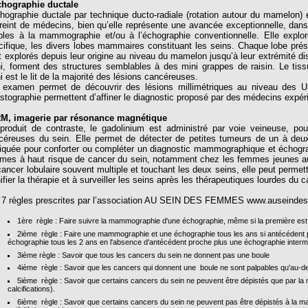
chographie ductale
chographie ductale par technique ducto-radiale (rotation autour du mamelo
treint de médecins, bien qu’elle représente une avancée exceptionnelle, da
ibles à la mammographie et/ou à l’échographie conventionnelle. Elle expl
cifique, les divers lobes mammaires constituant les seins. Chaque lobe pré
t explorés depuis leur origine au niveau du mamelon jusqu’à leur extrémité di
ni, forment des structures semblables à des mini grappes de raisin. Le tissu
i est le lit de la majorité des lésions cancéreuses.
 examen permet de découvrir des lésions millimétriques au niveau des Un
lastographie permettent d’affiner le diagnostic proposé par des médecins expé
RM, imagerie par résonance magnétique
produit de contraste, le gadolinium est administré par voie veineuse, pou
céreuses du sein. Elle permet de détecter de petites tumeurs de un à de
tiquée pour conforter ou compléter un diagnostic mammographique et échograp
mes à haut risque de cancer du sein, notamment chez les femmes jeunes a
cancer lobulaire souvent multiple et touchant les deux seins, elle peut permet
ifier la thérapie et à surveiller les seins après les thérapeutiques lourdes du c
 7 règles prescrites par l’association AU SEIN DES FEMMES www.auseind
1ère règle : Faire suivre la mammographie d'une échographie, même si la première est
2ième règle : Faire une mammographie et une échographie tous les ans si antécédent 
échographie tous les 2 ans en l'absence d'antécédent proche plus une échographie interm
3ième règle : Savoir que tous les cancers du sein ne donnent pas une boule
4ième règle : Savoir que les cancers qui donnent une boule ne sont palpables qu'au-de
5ième règle : Savoir que certains cancers du sein ne peuvent être dépistés que par l
calcifications).
6ième règle : Savoir que certains cancers du sein ne peuvent pas être dépistés à la ma