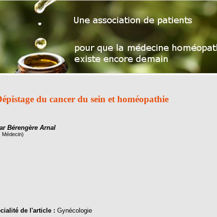
épistage du cancer du sein et homéopathie
ar Bérengère Arnal
( Médecin)
ialité de l'article :
Gynécologie