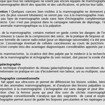
lique que tous les radiologues ne soient pas encore équipés de mammograph
ammographie décrit des opacités et des calcifications, et précise leur taille, l
ention !
Quelques cancers bien visibles à la mammographie ne donneront p
cers (le plus souvent lobulaires) ne seront pas vus à la mammographie mais le
t pas faire de mammographie seule sans faire d’échographie complément
pecte. Ceci n’est pas proposé dans la campagne nationale de dépistage, l’
 anomalie mammographique ou à la palpation.
s de la mammographie, certains mettent en garde contre les dangers de l’irra
céreuses à cause de la compression des seins, de la pratique de biopsies et d
uve formelle de cancer radio-induit (pour un dépistage raisonnable) n’a été pro
cer. L’essaimage éventuel de cellules cancéreuses au cours de ponctions e
ativisé compte tenu des avantages diagnostiques considérables apportés par c
ès mammectomie, la cicatrice doit être palpée par le médecin à la recherche
s de la mammographie et échographie du sein restant, doit passer la sonde d’éch
galactographie
te technique d’exploration du réseau galactophorique (canaux excréteurs du l
elonnaire se pratique en cas d’écoulement non laiteux, uni ou multipore, souv
chographie conventionnelle
e fait appel aux ultra-sons et permet de différencier les lésions solides, bé
né des anomalies mammographiques, et d’analyser des lésions palpables s
erposition à la mammographie. L’échographie est sans danger et peut être
ention chez la femme jeune qui peut être suivi de clichés mammograph
chographie conventionnelle n’analyse que des segments de canal et explor
chographie permet aussi de guider les biopsies percutanées et les repérages p