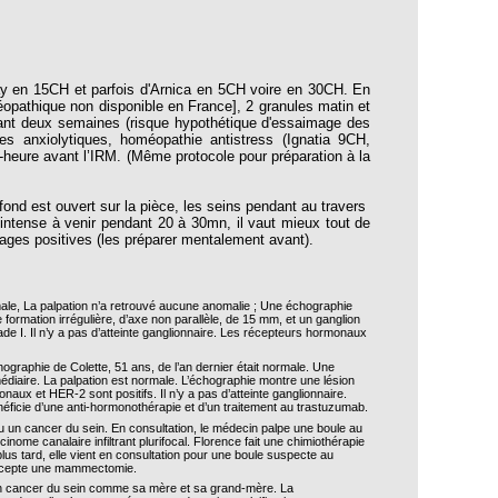
ay en 15CH et parfois d'Arnica en 5CH voire en 30CH. En
opathique non disponible en France], 2 granules matin et
dant deux semaines (risque hypothétique d'essaimage des
s anxiolytiques, homéopathie antistress (Ignatia 9CH,
heure avant l’IRM. (Même protocole pour préparation à la
e fond est ouvert sur la pièce, les seins pendant au travers
intense à venir pendant 20 à 30mn, il vaut mieux tout de
mages positives (les préparer mentalement avant).
e, La palpation n’a retrouvé aucune anomalie ; Une échographie
ormation irrégulière, d’axe non parallèle, de 15 mm, et un ganglion
rade I. Il n’y a pas d’atteinte ganglionnaire. Les récepteurs hormonaux
aphie de Colette, 51 ans, de l’an dernier était normale. Une
édiaire. La palpation est normale. L’échographie montre une lésion
naux et HER-2 sont positifs. Il n’y a pas d’atteinte ganglionnaire.
néficie d’une anti-hormonothérapie et d’un traitement au trastuzumab.
eu un cancer du sein. En consultation, le médecin palpe une boule au
ome canalaire infiltrant plurifocal. Florence fait une chimiothérapie
plus tard, elle vient en consultation pour une boule suspecte au
e accepte une mammectomie.
d’un cancer du sein comme sa mère et sa grand-mère. La