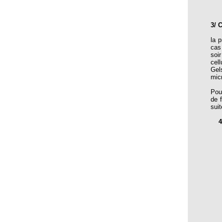
Cantharis
Cantharis vesicatoria
3/
Centre ADO, quartier Agla, Cotonou, Bénin
la 
cas
Centre de Santé Hahnemann 2002
soi
cel
Centre de Santé Hahnemann 2005
Gel
mic
Centre de Santé Saint-Jacques
Pour
de 
Centre Hahnemann, encore et toujours
sui
Céphalée soudaine; disparition rapide
4/
CHAMOMILLA VULGARIS
Chroniques Homéopathiques
Cicatrices
CINA Cina maritima (l’armoise maritime)
Compte rendu des 4emes assises MOST
COMPTE-RENDU des ASSISES MOST 2013