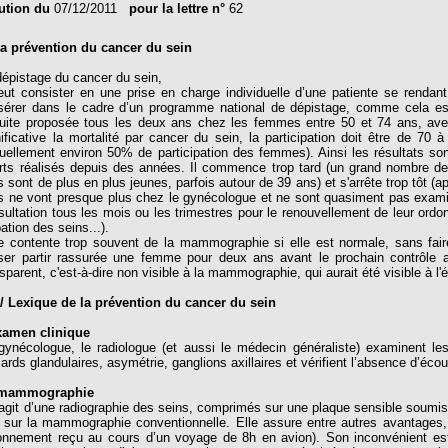
ution du
07/12/2011
pour la lettre n°
62
La prévention du cancer du sein
dépistage du cancer du sein,
peut consister en une prise en charge individuelle d’une patiente se rend
nsérer dans le cadre d’un programme national de dépistage, comme cela e
tuite proposée tous les deux ans chez les femmes entre 50 et 74 ans, avec 
nificative la mortalité par cancer du sein, la participation doit être de 7
tuellement environ 50% de participation des femmes). Ainsi les résultats s
orts réalisés depuis des années. Il commence trop tard (un grand nombre 
es sont de plus en plus jeunes, parfois autour de 39 ans) et s'arrête trop tôt
es ne vont presque plus chez le gynécologue et ne sont quasiment pas examiné
sultation tous les mois ou les trimestres pour le renouvellement de leur ordonn
ation des seins...).
se contente trop souvent de la mammographie si elle est normale, sans faire
sser partir rassurée une femme pour deux ans avant le prochain contrôle a
sparent, c'est-à-dire non visible à la mammographie, qui aurait été visible à l
Lexique de la prévention du cancer du sein
xamen clinique
gynécologue, le radiologue (et aussi le médecin généraliste) examinent le
cards glandulaires, asymétrie, ganglions axillaires et vérifient l’absence d’é
 mammographie
s’agit d’une radiographie des seins, comprimés sur une plaque sensible sou
 sur la mammographie conventionnelle. Elle assure entre autres avantages,
onnement reçu au cours d’un voyage de 8h en avion). Son inconvénient est 