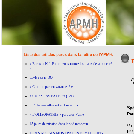
Liste des articles parus dans la lettre de l'APMH:
E
« Borax et Kali Bichr...vous m'otez les maux de la bouche!
»
…vive ce n°100
p
« Chic, on part en vacances ! »
« CUISSONS PALÉO » (Les)
« L’Homéopathie est en finale… »
Spéc
Par
« L’OMEOPATHIE » par Jules Verne
15 jours de mission dans le sud marocain
Vu 
prem
1ERES ASSISES MOST PATIENTS MEDECINS