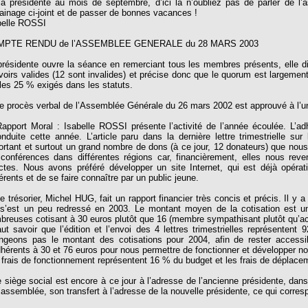
la présidente au mois de septembre, d’ici là n’oubliez pas de parler de l’
rainage ci-joint et de passer de bonnes vacances !
belle ROSSI
MPTE RENDU de l’ASSEMBLEE GENERALE du 28 MARS 2003
présidente ouvre la séance en remerciant tous les membres présents, elle d
voirs valides (12 sont invalides) et précise donc que le quorum est largemen
 les 25 % exigés dans les statuts.
Le procès verbal de l’Assemblée Générale du 26 mars 2002 est approuvé à l’u
Rapport Moral : Isabelle ROSSI présente l’activité de l’année écoulée. L’a
onduite cette année. L’article paru dans la dernière lettre trimestrielle 
ortant et surtout un grand nombre de dons (à ce jour, 12 donateurs) que nous
 conférences dans différentes régions car, financièrement, elles nous re
ectes. Nous avons préféré développer un site Internet, qui est déjà opéra
érents et de se faire connaître par un public jeune.
Le trésorier, Michel HUG, fait un rapport financier très concis et précis. Il 
 s’est un peu redressé en 2003. Le montant moyen de la cotisation est u
breuses cotisant à 30 euros plutôt que 16 (membre sympathisant plutôt qu’act
faut savoir que l’édition et l’envoi des 4 lettres trimestrielles représent
ngeons pas le montant des cotisations pour 2004, afin de rester access
dhérents à 30 et 76 euros pour nous permettre de fonctionner et développer no
 frais de fonctionnement représentent 16 % du budget et les frais de déplac
e siège social est encore à ce jour à l’adresse de l’ancienne présidente, dan
’assemblée, son transfert à l’adresse de la nouvelle présidente, ce qui corresp