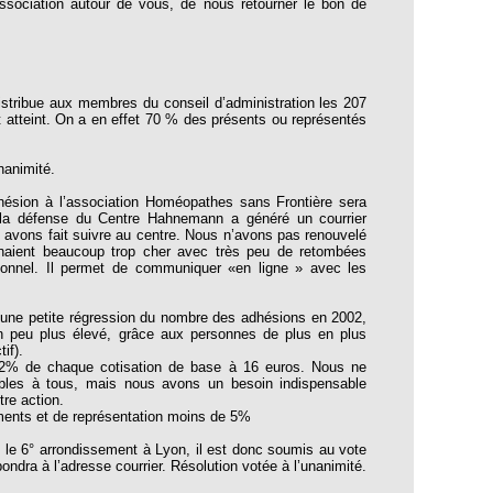
association autour de vous, de nous retourner le bon de
istribue aux membres du conseil d’administration les 207
t atteint. On a en effet 70 % des présents ou représentés
nanimité.
dhésion à l’association Homéopathes sans Frontière sera
sur la défense du Centre Hahnemann a généré un courrier
 avons fait suivre au centre. Nous n’avons pas renouvelé
venaient beaucoup trop cher avec très peu de retombées
tionnel. Il permet de communiquer «en ligne » avec les
y a une petite régression du nombre des adhésions en 2002,
n peu plus élevé, grâce aux personnes de plus en plus
if).
ent 92% de chaque cotisation de base à 16 euros. Nous ne
ibles à tous, mais nous avons un besoin indispensable
tre action.
ements et de représentation moins de 5%
s le 6° arrondissement à Lyon, il est donc soumis au vote
ondra à l’adresse courrier. Résolution votée à l’unanimité.