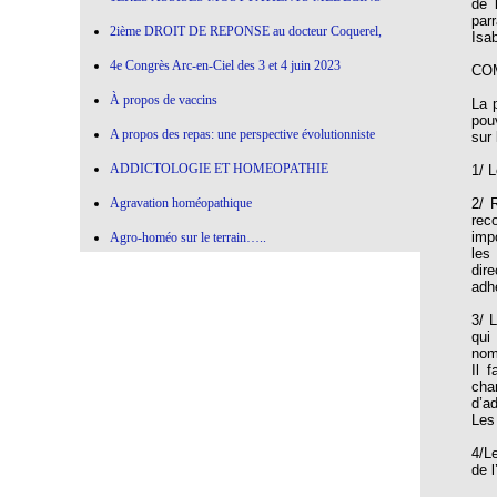
de 
par
2ième DROIT DE REPONSE au docteur Coquerel,
Isa
4e Congrès Arc-en-Ciel des 3 et 4 juin 2023
CO
À propos de vaccins
La 
pou
A propos des repas: une perspective évolutionniste
sur
ADDICTOLOGIE ET HOMEOPATHIE
1/ 
Agravation homéopathique
2/ 
rec
imp
Agro-homéo sur le terrain…..
les
dir
Alimentation paléolithique et herbes sauvages
adh
Alimentation-Nutrition: remontons le temps !
3/ 
qui
Allergie aux vaccins
nom
Il 
Allium Cepa
cha
d’a
Allium cepa en agro-homéopathie
Les
Allium Sativum (ail) All-s
4/L
de l
AMBRA GRISEA