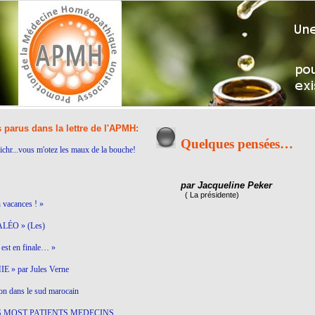
s parus dans la lettre de l'APMH:
Quelques pensées…
ichr...vous m'otez les maux de la bouche!
par Jacqueline Peker
( La présidente)
n vacances ! »
LÉO » (Les)
est en finale… »
 » par Jules Verne
on dans le sud marocain
S MOST PATIENTS MEDECINS