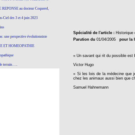
 REPONSE au docteur Coquerel,
-Ciel des 3 et 4 juin 2023
ins
Spécialité de l'article :
Historique 
s: une perspective évolutionniste
Parution du
01/04/2005
pour la 
E ET HOMEOPATHIE
opathique
« Un savant qui rit du possible est b
e terrain…..
Victor Hugo
« Si les lois de la médecine que je
olithique et herbes sauvages
chez les animaux aussi bien que c
ition: remontons le temps !
Samuel Hahnemann
ins
gro-homéopathie
il) All-s
EA