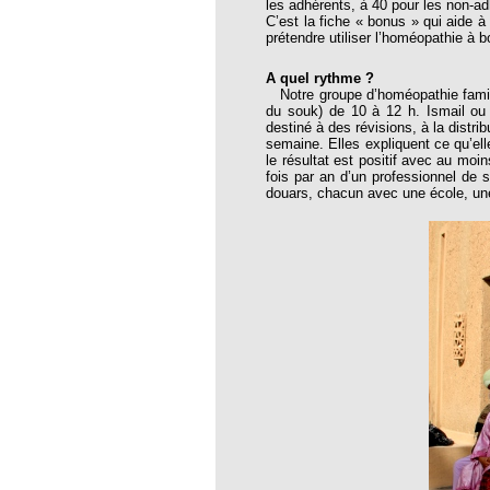
les adhérents, à 40 pour les non-ad
opathie
C’est la fiche « bonus » qui aide à
prétendre utiliser l’homéopathie à b
le de l’EFHPA le 26/10/2019 à
A quel rythme ?
Notre groupe d’homéopathie famili
lidarité Homéopathie »
du souk) de 10 à 12 h. Ismail ou
destiné à des révisions, à la distr
, Protection Auditive et Idées Reçues
semaine. Elles expliquent ce qu’ell
le résultat est positif avec au moi
fois par an d’un professionnel de 
douars, chacun avec une école, un
onaria
e Forme au Quotidien
s hormones ?
AL.)
-parodontale à Skoura
t homéopathie