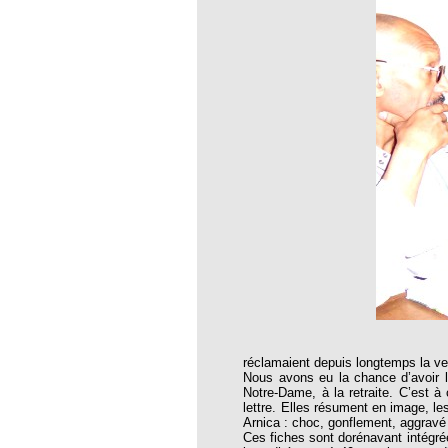
thie et caprices de la météorologie
PHISME ET INTELLIGENCE
che Calcarea
 Service de l’Homéopathie !
ngue histoire de collaboration et
pathie en obstetrique
pathie dans la lutte contre la fièvre
ola
opathie à Skoura
-homéopathie
réclamaient depuis longtemps la ve
grâce à l'homéopathie
Nous avons eu la chance d’avoir la
Notre-Dame, à la retraite. C’est à
ARS-COV-2
lettre. Elles résument en image, l
Arnica : choc, gonflement, aggravé 
oporose
Ces fiches sont dorénavant intégré