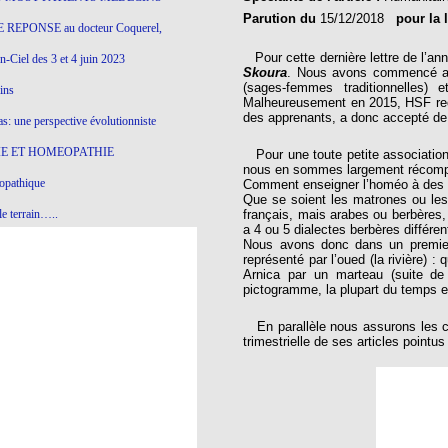
Parution du
15/12/2018
pour la 
 REPONSE au docteur Coquerel,
Pour cette dernière lettre de l’an
-Ciel des 3 et 4 juin 2023
Skoura
. Nous avons commencé av
(sages-femmes traditionnelles)
ins
Malheureusement en 2015, HSF rec
des apprenants, a donc accepté de
s: une perspective évolutionniste
E ET HOMEOPATHIE
Pour une toute petite association
nous en sommes largement récompens
opathique
Comment enseigner l’homéo à des 
Que se soient les matrones ou les 
e terrain…..
français, mais arabes ou berbères,
a 4 ou 5 dialectes berbères différen
Nous avons donc dans un premier
olithique et herbes sauvages
représenté par l’oued (la rivière) :
Arnica par un marteau (suite de 
ition: remontons le temps !
pictogramme, la plupart du temps el
ins
En parallèle nous assurons les co
trimestrielle de ses articles pointu
gro-homéopathie
il) All-s
EA