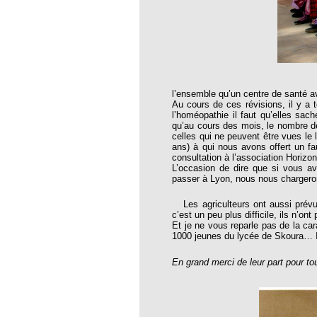
oria
tier Agla, Cotonou, Bénin
 Hahnemann 2002
l’ensemble qu’un centre de santé 
 Hahnemann 2005
Au cours de ces révisions, il y a t
l’homéopathie il faut qu’elles sac
aint-Jacques
qu’au cours des mois, le nombre d
celles qui ne peuvent être vues le
, encore et toujours
ans) à qui nous avons offert un f
consultation à l’association Horizo
; disparition rapide
L’occasion de dire que si vous ave
passer à Lyon, nous nous chargeron
 VULGARIS
Les agriculteurs ont aussi prév
opathiques
c’est un peu plus difficile, ils n’on
Et je ne vous reparle pas de la ca
1000 jeunes du lycée de Skoura… Il
ma (l’armoise maritime)
En grand merci de leur part pour to
s 4emes assises MOST
 des ASSISES MOST 2013