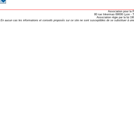
RINAIRE HOMEOPATHE EN 2016 ?
Association pour la
es BROUSSALIAN
80 rue Inkerman 69006 Lyon - Te
Association régie par la loi 
En aucun cas les informations et conseils proposés sur ce site ne sont susceptibles de se substituer à une
- Valeurs Actuelles
7-10-27
ttre 105
 103
109
120
 26 Les dix ans
27
e 28 Nouvelle année
29
30