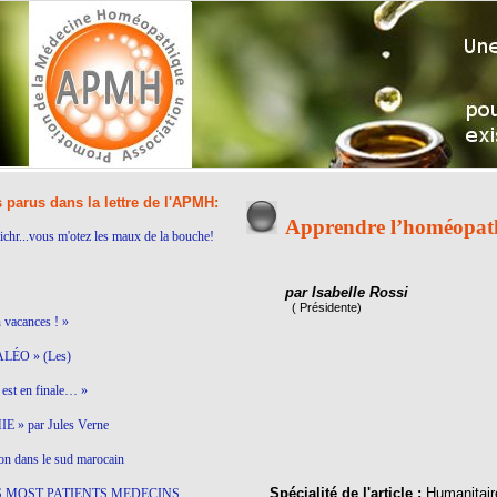
s parus dans la lettre de l'APMH:
Apprendre l’homéopat
ichr...vous m'otez les maux de la bouche!
par Isabelle Rossi
( Présidente)
n vacances ! »
LÉO » (Les)
est en finale… »
 » par Jules Verne
on dans le sud marocain
Spécialité de l'article :
Humanitair
S MOST PATIENTS MEDECINS